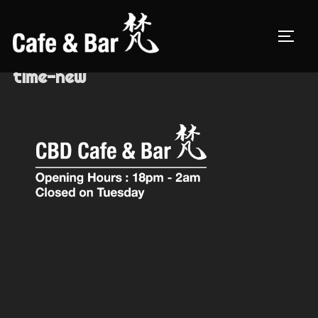
コ
ン
サイド
テ
ン
time-new
ツ
へ
ス
キ
ッ
プ