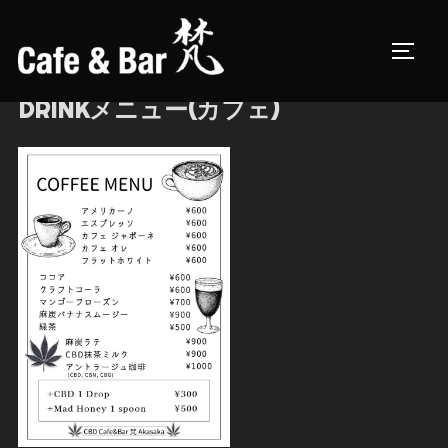
コ
ン
サイド
テ
ン
DRINKメニュー(カフェ)
ツ
へ
ス
キ
ッ
プ