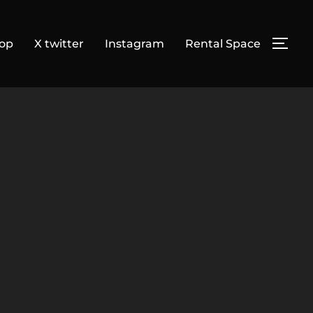
op
X twitter
Instagram
Rental Space
サイ