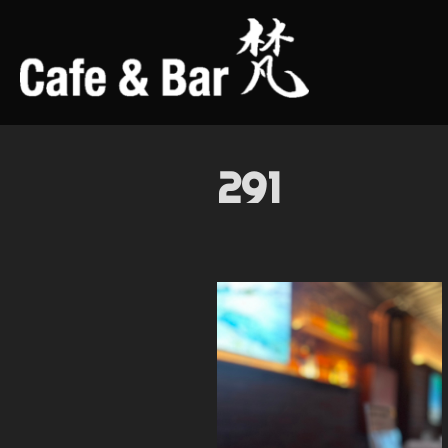
コ
ン
テ
ン
ツ
へ
291
ス
キ
ッ
プ