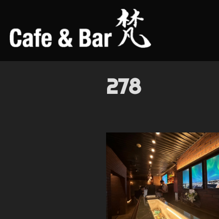
コ
ン
テ
ン
ツ
へ
278
ス
キ
ッ
プ