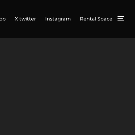
op
X twitter
Instagram
Rental Space
サイ