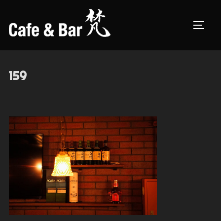
コ
ン
サイド
テ
ン
ツ
159
へ
ス
キ
ッ
プ