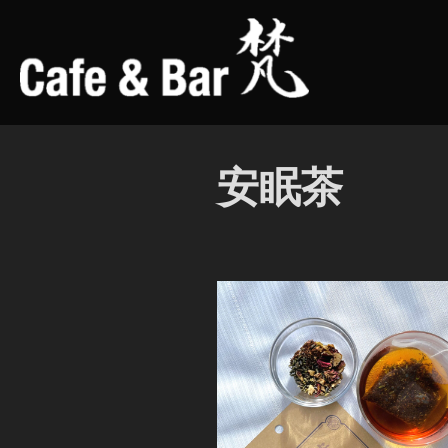
コ
ン
テ
ン
ツ
へ
安眠茶
ス
キ
ッ
プ