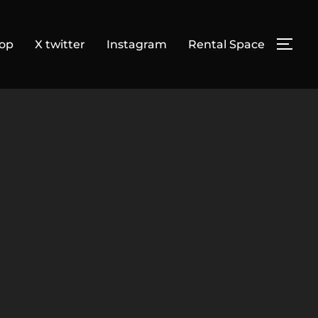
op
X twitter
Instagram
Rental Space
サイ