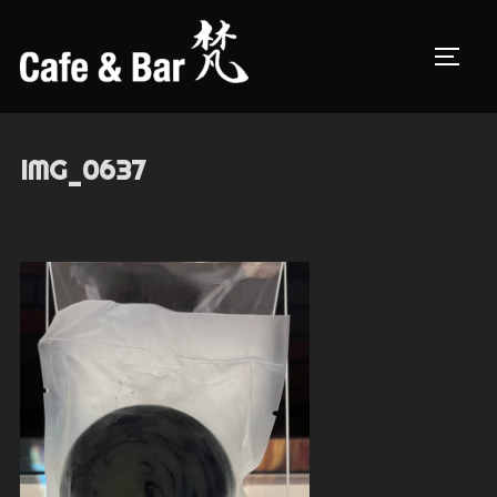
コ
ン
サイド
テ
ン
ツ
IMG_0637
へ
ス
キ
ッ
プ